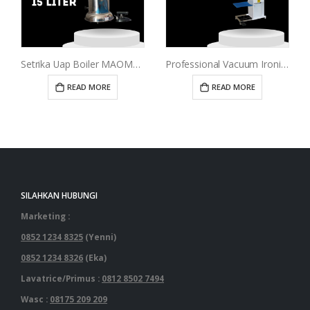
Setrika Uap Boiler MAOMOTO 15 Liter
Professional Vacuum Ironing Table
READ MORE
READ MORE
SILAHKAN HUBUNGI
Marketing :
0852 1234 8325
(Yenni)
0852 1234 8326
(Eka)
Lavatrice/Primus :
0812 8502 7494
Wasc :
08175 209 209