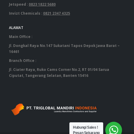
Jetspeed :
0823 1822 5680
Invizt Chemicals :
0821 2347 4325
ALAMAT
Main Office :
Jl. Dongkal Raya No.147 Sukatani Tapos Depok Jawa Barat –
16461
Branch Office :
Jl. Ciater Raya, Ruko Cams Corner No.2, RT 01/04 Sarua
Ciputat, Tangerang Selatan, Banten 15416
‎ ‎ ‎ ‎ ‎ ‎ ‎ ‎ ‎ ‎ ‎ ‎ ‎ ‎ ‎ ‎ ‎ ‎ ‎ ‎ ‎ ‎ ‎ ‎ ‎ ‎ ‎ ‎ ‎ ‎ ‎ ‎ ‎ ‎ ‎ ‎ ‎ ‎ ‎ ‎ ‎ ‎ ‎ ‎ ‎ ‎ ‎ ‎ ‎ ‎ ‎ ‎ ‎ ‎ ‎ ‎ ‎ ‎ ‎ ‎ ‎ ‎ ‎ ‎‎ ‎ ‎ ‎ ‎ ‎ ‎ ‎ ‎ ‎ ‎ ‎ ‎ ‎ ‎ ‎ ‎ ‎ ‎ ‎ ‎ ‎ ‎ ‎ ‎ ‎ ‎ ‎ ‎ ‎ ‎ ‎ ‎ ‎ ‎ ‎ ‎ ‎ ‎ ‎ ‎ ‎ ‎ ‎ ‎ ‎ ‎ ‎ ‎ ‎ ‎
Hubungi Sales !
Pesan Sekarang