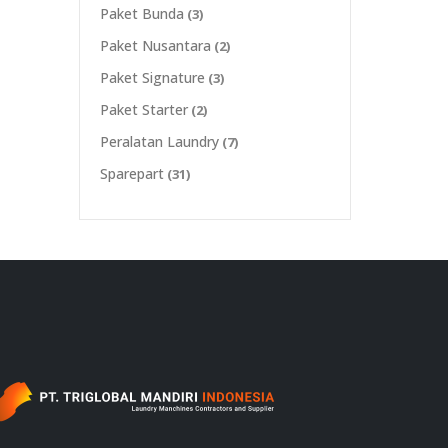
Paket Bunda
(3)
Paket Nusantara
(2)
Paket Signature
(3)
Paket Starter
(2)
Peralatan Laundry
(7)
Sparepart
(31)
‎ ‎ ‎ ‎ ‎ ‎ ‎ ‎ ‎ ‎ ‎ ‎ ‎ ‎ ‎ ‎ ‎ ‎ ‎ ‎ ‎ ‎ ‎ ‎ ‎ ‎ ‎ ‎ ‎ ‎ ‎ ‎ ‎ ‎ ‎ ‎ ‎ ‎ ‎ ‎ ‎ ‎ ‎ ‎ ‎ ‎ ‎ ‎ ‎ ‎ ‎ ‎ ‎ ‎ ‎ ‎ ‎ ‎‎ ‎ ‎ ‎ ‎ ‎ ‎ ‎ ‎ ‎ ‎ ‎ ‎ ‎ ‎ ‎ ‎ ‎ ‎ ‎ ‎ ‎ ‎ ‎ ‎ ‎ ‎ ‎ ‎ ‎ ‎ ‎ ‎ ‎ ‎ ‎ ‎ ‎ ‎ ‎ ‎ ‎ ‎ ‎ ‎ ‎ ‎ ‎ ‎ ‎ ‎