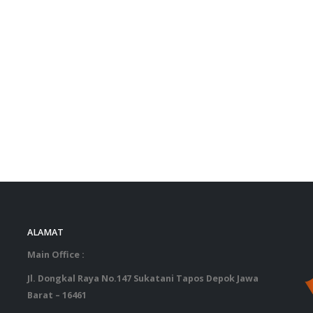
ALAMAT
‎ ‎ ‎ ‎ ‎ ‎ 
Main Office :
Jl. Dongkal Raya No.147 Sukatani Tapos Depok Jawa
Barat – 16461