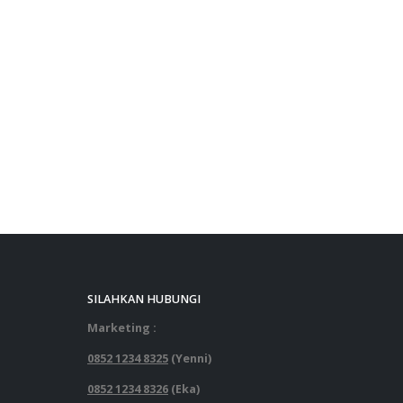
SILAHKAN HUBUNGI
Marketing :
0852 1234 8325
(Yenni)
0852 1234 8326
(Eka)