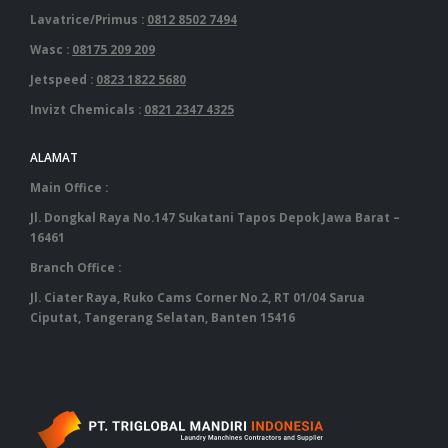
Lavatrice/Primus :
0812 8502 7494
Wasc :
08175 209 209
Jetspeed :
0823 1822 5680
Invizt Chemicals :
0821 2347 4325
ALAMAT
Main Office :
Jl. Dongkal Raya No.147 Sukatani Tapos Depok Jawa Barat –
16461
Branch Office :
Jl. Ciater Raya, Ruko Cams Corner No.2, RT 01/04 Sarua
Ciputat, Tangerang Selatan, Banten 15416
‎ ‎ ‎ ‎ ‎ ‎ ‎ ‎ ‎ ‎ ‎ ‎ ‎ ‎ ‎ ‎ ‎ ‎ ‎ ‎ ‎ ‎ ‎ ‎ ‎ ‎ ‎ ‎ ‎ ‎ ‎ ‎ ‎ ‎ ‎ ‎ ‎ ‎ ‎ ‎ ‎ ‎ ‎ ‎ ‎ ‎ ‎ ‎ ‎ ‎ ‎ ‎ ‎ ‎ ‎ ‎ ‎ ‎ ‎ ‎ ‎ ‎ ‎ ‎‎ ‎ ‎ ‎ ‎ ‎ ‎ ‎ ‎ ‎ ‎ ‎ ‎ ‎ ‎ ‎ ‎ ‎ ‎ ‎ ‎ ‎ ‎ ‎ ‎ ‎ ‎ ‎ ‎ ‎ ‎ ‎ ‎ ‎ ‎ ‎ ‎ ‎ ‎ ‎ ‎ ‎ ‎ ‎ ‎ ‎ ‎ ‎ ‎ ‎ ‎