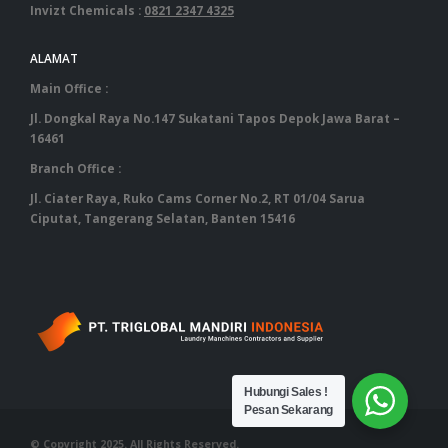
Invizt Chemicals :
0821 2347 4325
ALAMAT
Main Office :
Jl. Dongkal Raya No.147 Sukatani Tapos Depok Jawa Barat –
16461
Branch Office :
Jl. Ciater Raya, Ruko Cams Corner No.2, RT 01/04 Sarua
Ciputat, Tangerang Selatan, Banten 15416
‎ ‎ ‎ ‎ ‎ ‎ ‎ ‎ ‎ ‎ ‎ ‎ ‎ ‎ ‎ ‎ ‎ ‎ ‎ ‎ ‎ ‎ ‎ ‎ ‎ ‎ ‎ ‎ ‎ ‎ ‎ ‎ ‎ ‎ ‎ ‎ ‎ ‎ ‎ ‎ ‎ ‎ ‎ ‎ ‎ ‎ ‎ ‎ ‎ ‎ ‎ ‎ ‎ ‎ ‎ ‎ ‎ ‎ ‎ ‎ ‎ ‎ ‎ ‎‎ ‎ ‎ ‎ ‎ ‎ ‎ ‎ ‎ ‎ ‎ ‎ ‎ ‎ ‎ ‎ ‎ ‎ ‎ ‎ ‎ ‎ ‎ ‎ ‎ ‎ ‎ ‎ ‎ ‎ ‎ ‎ ‎ ‎ ‎ ‎ ‎ ‎ ‎ ‎ ‎ ‎ ‎ ‎ ‎ ‎ ‎ ‎ ‎ ‎ ‎
Hubungi Sales !
Pesan Sekarang
© Copyright 2025. All Rights Reserved.