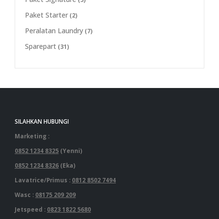
Paket Starter
(2)
Peralatan Laundry
(7)
Sparepart
(31)
SILAHKAN HUBUNGI
Marketing :
0852 1234 8325
(Yenni)
0852 1234 8326
(Eka)
Lavatrice/Primus :
0812 8502 7494
Wasc :
08175 209 209
Jetspeed :
0823 1822 5680