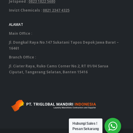
Jetspeed :
0823 1822 5680
Invizt Chemicals :
0821 2347 4325
ALAMAT
Main Office :
Jl. Dongkal Raya No.147 Sukatani Tapos Depok Jawa Barat –
16461
Branch Office :
Jl. Ciater Raya, Ruko Cams Corner No.2, RT 01/04 Sarua
Ciputat, Tangerang Selatan, Banten 15416
‎ ‎ ‎ ‎ ‎ ‎ ‎ ‎ ‎ ‎ ‎ ‎ ‎ ‎ ‎ ‎ ‎ ‎ ‎ ‎ ‎ ‎ ‎ ‎ ‎ ‎ ‎ ‎ ‎ ‎ ‎ ‎ ‎ ‎ ‎ ‎ ‎ ‎ ‎ ‎ ‎ ‎ ‎ ‎ ‎ ‎ ‎ ‎ ‎ ‎ ‎ ‎ ‎ ‎ ‎ ‎ ‎ ‎ ‎ ‎ ‎ ‎ ‎ ‎‎ ‎ ‎ ‎ ‎ ‎ ‎ ‎ ‎ ‎ ‎ ‎ ‎ ‎ ‎ ‎ ‎ ‎ ‎ ‎ ‎ ‎ ‎ ‎ ‎ ‎ ‎ ‎ ‎ ‎ ‎ ‎ ‎ ‎ ‎ ‎ ‎ ‎ ‎ ‎ ‎ ‎ ‎ ‎ ‎ ‎ ‎ ‎ ‎ ‎ ‎
Hubungi Sales !
Pesan Sekarang