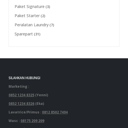
Paket Signature
(3)
Paket Starter
(2)
Peralatan Laundry
(7)
Sparepart
(31)
SILAHKAN HUBUNGI
Marketing :
0852 1234 8325
(Yenni)
0852 1234 8326
(Eka)
Lavatrice/Primus :
0812 8502 7494
Wasc :
08175 209 209