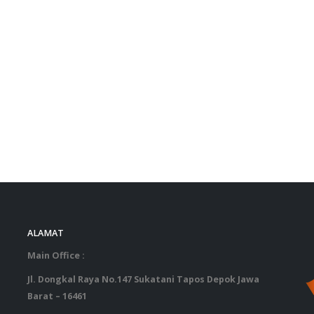
ALAMAT
‎ ‎ ‎ ‎ ‎ ‎ 
Main Office :
Jl. Dongkal Raya No.147 Sukatani Tapos Depok Jawa
Barat – 16461