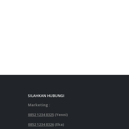
SILAHKAN HUBUNGI
Marketing :
0852 1234 8325
(Yenni)
0852 1234 8326
(Eka)