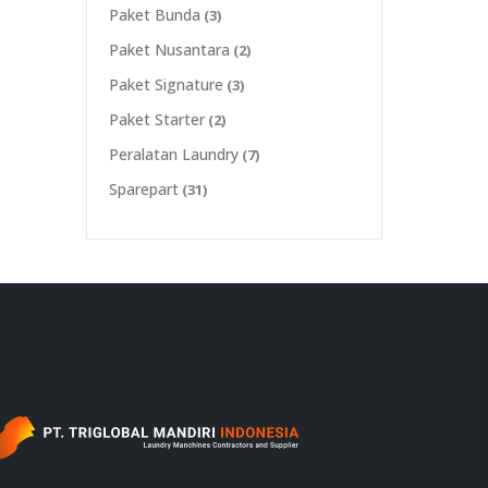
Paket Bunda
(3)
Paket Nusantara
(2)
Paket Signature
(3)
Paket Starter
(2)
Peralatan Laundry
(7)
Sparepart
(31)
‎ ‎ ‎ ‎ ‎ ‎ ‎ ‎ ‎ ‎ ‎ ‎ ‎ ‎ ‎ ‎ ‎ ‎ ‎ ‎ ‎ ‎ ‎ ‎ ‎ ‎ ‎ ‎ ‎ ‎ ‎ ‎ ‎ ‎ ‎ ‎ ‎ ‎ ‎ ‎ ‎ ‎ ‎ ‎ ‎ ‎ ‎ ‎ ‎ ‎ ‎ ‎ ‎ ‎ ‎ ‎ ‎ ‎‎ ‎ ‎ ‎ ‎ ‎ ‎ ‎ ‎ ‎ ‎ ‎ ‎ ‎ ‎ ‎ ‎ ‎ ‎ ‎ ‎ ‎ ‎ ‎ ‎ ‎ ‎ ‎ ‎ ‎ ‎ ‎ ‎ ‎ ‎ ‎ ‎ ‎ ‎ ‎ ‎ ‎ ‎ ‎ ‎ ‎ ‎ ‎ ‎ ‎ ‎