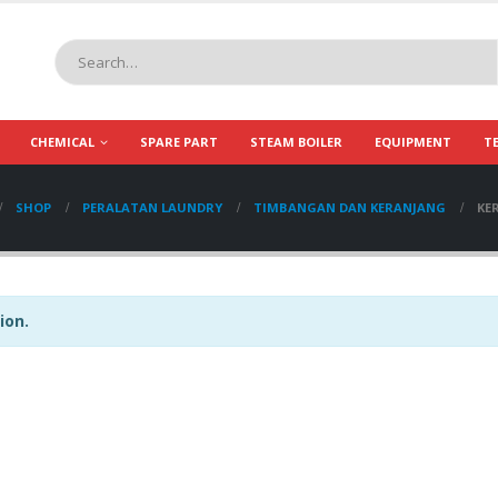
CHEMICAL
SPARE PART
STEAM BOILER
EQUIPMENT
T
SHOP
PERALATAN LAUNDRY
TIMBANGAN DAN KERANJANG
KE
ion.