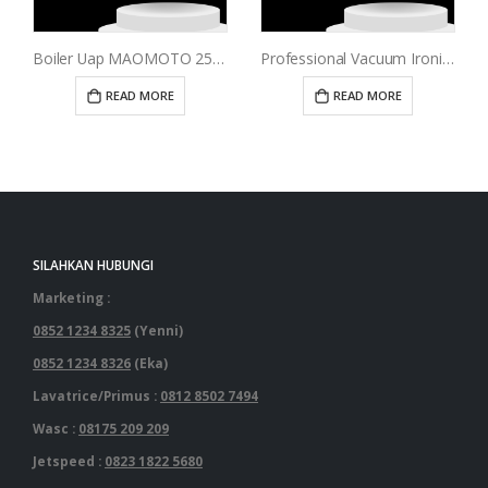
Boiler Uap MAOMOTO 25 Liter
Professional Vacuum Ironing Table
READ MORE
READ MORE
SILAHKAN HUBUNGI
Marketing :
0852 1234 8325
(Yenni)
0852 1234 8326
(Eka)
Lavatrice/Primus :
0812 8502 7494
Wasc :
08175 209 209
Jetspeed :
0823 1822 5680