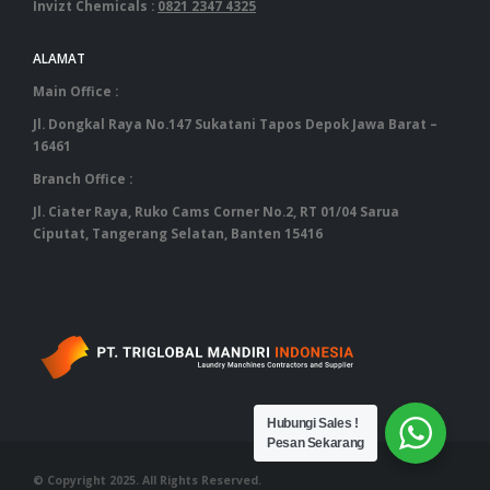
Invizt Chemicals :
0821 2347 4325
ALAMAT
Main Office :
Jl. Dongkal Raya No.147 Sukatani Tapos Depok Jawa Barat –
16461
Branch Office :
Jl. Ciater Raya, Ruko Cams Corner No.2, RT 01/04 Sarua
Ciputat, Tangerang Selatan, Banten 15416
‎ ‎ ‎ ‎ ‎ ‎ ‎ ‎ ‎ ‎ ‎ ‎ ‎ ‎ ‎ ‎ ‎ ‎ ‎ ‎ ‎ ‎ ‎ ‎ ‎ ‎ ‎ ‎ ‎ ‎ ‎ ‎ ‎ ‎ ‎ ‎ ‎ ‎ ‎ ‎ ‎ ‎ ‎ ‎ ‎ ‎ ‎ ‎ ‎ ‎ ‎ ‎ ‎ ‎ ‎ ‎ ‎ ‎ ‎ ‎ ‎ ‎ ‎ ‎‎ ‎ ‎ ‎ ‎ ‎ ‎ ‎ ‎ ‎ ‎ ‎ ‎ ‎ ‎ ‎ ‎ ‎ ‎ ‎ ‎ ‎ ‎ ‎ ‎ ‎ ‎ ‎ ‎ ‎ ‎ ‎ ‎ ‎ ‎ ‎ ‎ ‎ ‎ ‎ ‎ ‎ ‎ ‎ ‎ ‎ ‎ ‎ ‎ ‎ ‎
Hubungi Sales !
Pesan Sekarang
© Copyright 2025. All Rights Reserved.