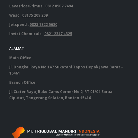
Lavatrice/Primus :
0812 8502 7494
Wasc :
08175 209 209
Jetspeed :
0823 1822 5680
Invizt Chemicals :
0821 2347 4325
ALAMAT
Main Office :
Jl. Dongkal Raya No.147 Sukatani Tapos Depok Jawa Barat –
16461
Branch Office :
Jl. Ciater Raya, Ruko Cams Corner No.2, RT 01/04 Sarua
Ciputat, Tangerang Selatan, Banten 15416
‎ ‎ ‎ ‎ ‎ ‎ ‎ ‎ ‎ ‎ ‎ ‎ ‎ ‎ ‎ ‎ ‎ ‎ ‎ ‎ ‎ ‎ ‎ ‎ ‎ ‎ ‎ ‎ ‎ ‎ ‎ ‎ ‎ ‎ ‎ ‎ ‎ ‎ ‎ ‎ ‎ ‎ ‎ ‎ ‎ ‎ ‎ ‎ ‎ ‎ ‎ ‎ ‎ ‎ ‎ ‎ ‎ ‎ ‎ ‎ ‎ ‎ ‎ ‎‎ ‎ ‎ ‎ ‎ ‎ ‎ ‎ ‎ ‎ ‎ ‎ ‎ ‎ ‎ ‎ ‎ ‎ ‎ ‎ ‎ ‎ ‎ ‎ ‎ ‎ ‎ ‎ ‎ ‎ ‎ ‎ ‎ ‎ ‎ ‎ ‎ ‎ ‎ ‎ ‎ ‎ ‎ ‎ ‎ ‎ ‎ ‎ ‎ ‎ ‎