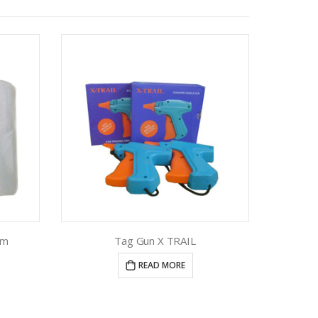
cm
Tag Gun X TRAIL
Pla
READ MORE