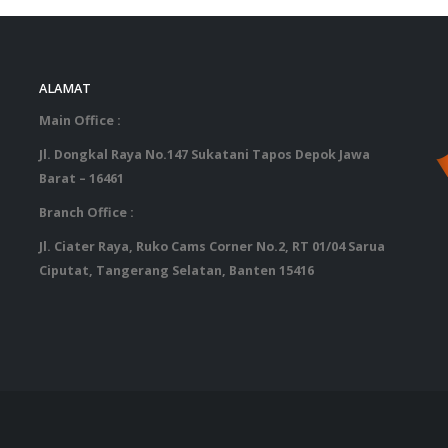
ALAMAT
‎ ‎ ‎ ‎ ‎ ‎ 
Main Office :
Jl. Dongkal Raya No.147 Sukatani Tapos Depok Jawa
Barat – 16461
Branch Office :
Jl. Ciater Raya, Ruko Cams Corner No.2, RT 01/04 Sarua
Ciputat, Tangerang Selatan, Banten 15416