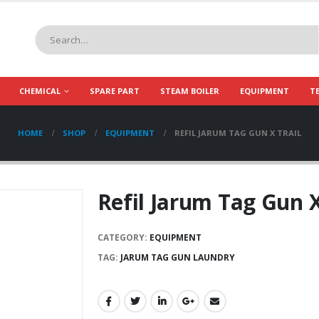
CHEMICAL
SPARE PART
STEAM BOILER
EQUIPMENT
T
HOME
SHOP
EQUIPMENT
REFIL JARUM TAG GUN X TRAIL
Refil Jarum Tag Gun 
CATEGORY:
EQUIPMENT
TAG:
JARUM TAG GUN LAUNDRY