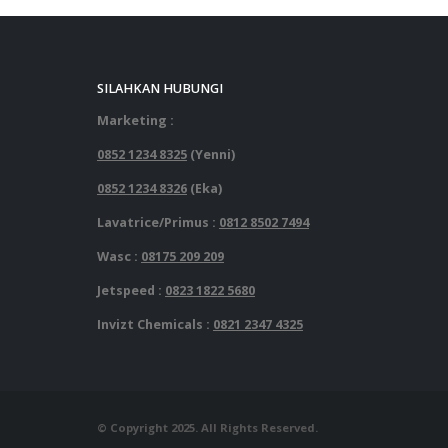
SILAHKAN HUBUNGI
Marketing :
0852 1234 8325
(Yenni)
0852 1234 8326
(Eka)
Lavatrice/Primus :
0812 8502 7494
Wasc :
08175 209 209
Jetspeed :
0823 1822 5680
Invizt Chemicals :
0821 2347 4325
© Copyright 2025. All Rights Reserved.