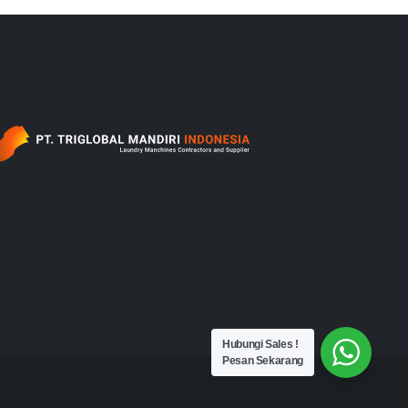
‎ ‎ ‎ ‎ ‎ ‎ ‎ ‎ ‎ ‎ ‎ ‎ ‎ ‎ ‎ ‎ ‎ ‎ ‎ ‎ ‎ ‎ ‎ ‎ ‎ ‎ ‎ ‎ ‎ ‎ ‎ ‎ ‎ ‎ ‎ ‎ ‎ ‎ ‎ ‎ ‎ ‎ ‎ ‎ ‎ ‎ ‎ ‎ ‎ ‎ ‎ ‎ ‎ ‎ ‎ ‎ ‎ ‎‎ ‎ ‎ ‎ ‎ ‎ ‎ ‎ ‎ ‎ ‎ ‎ ‎ ‎ ‎ ‎ ‎ ‎ ‎ ‎ ‎ ‎ ‎ ‎ ‎ ‎ ‎ ‎ ‎ ‎ ‎ ‎ ‎ ‎ ‎ ‎ ‎ ‎ ‎ ‎ ‎ ‎ ‎ ‎ ‎ ‎ ‎ ‎ ‎ ‎ ‎
Hubungi Sales !
Pesan Sekarang