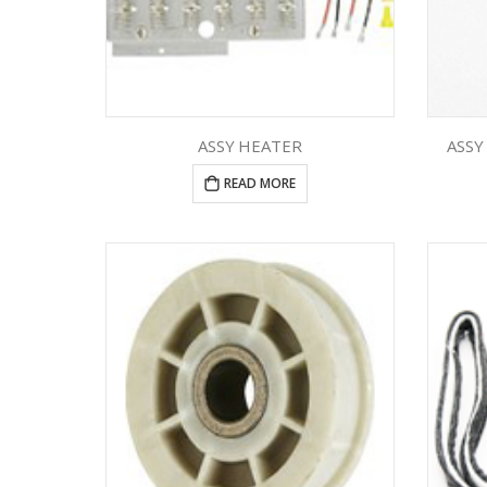
ASSY HEATER
ASSY
READ MORE