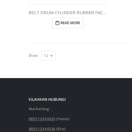
BELT DRUM CYLINDER RUBBER FACE PKG 511255P
READ MORE
Show:
SILAHKAN HUBUNGI
Marketing :
0852 1234 8325
(Yenni)
0852 1234 8326
(Eka)