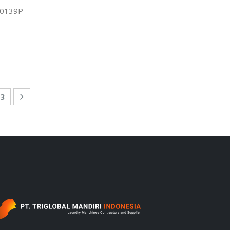
0139P
3
‎ ‎ ‎ ‎ ‎ ‎ ‎ ‎ ‎ ‎ ‎ ‎ ‎ ‎ ‎ ‎ ‎ ‎ ‎ ‎ ‎ ‎ ‎ ‎ ‎ ‎ ‎ ‎ ‎ ‎ ‎ ‎ ‎ ‎ ‎ ‎ ‎ ‎ ‎ ‎ ‎ ‎ ‎ ‎ ‎ ‎ ‎ ‎ ‎ ‎ ‎ ‎ ‎ ‎ ‎ ‎ ‎ ‎‎ ‎ ‎ ‎ ‎ ‎ ‎ ‎ ‎ ‎ ‎ ‎ ‎ ‎ ‎ ‎ ‎ ‎ ‎ ‎ ‎ ‎ ‎ ‎ ‎ ‎ ‎ ‎ ‎ ‎ ‎ ‎ ‎ ‎ ‎ ‎ ‎ ‎ ‎ ‎ ‎ ‎ ‎ ‎ ‎ ‎ ‎ ‎ ‎ ‎ ‎