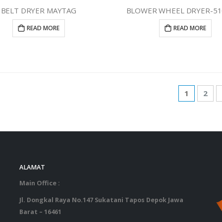
BELT DRYER MAYTAG
BLOWER WHEEL DRYER-51
READ MORE
READ MORE
1
2
ALAMAT
‎ ‎ ‎ ‎ ‎ ‎ 
Main Office :
Jl. Dongkal Raya No.147 Sukatani Tapos Depok Jawa
Barat – 16461