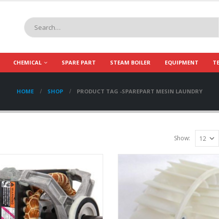
CHEMICAL
SPARE PART
STEAM BOILER
EQUIPMENT
T
HOME
SHOP
PRODUCT TAG -
SPAREPART MESIN LAUNDRY
Show: