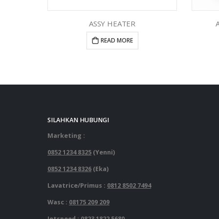
ASSY HEATER
READ MORE
SILAHKAN HUBUNGI
Marketing :
0852 1234 8325
(Yenni)
0852 1234 8326
(Eka)
Lavatrice/Primus :
0812 8502 7494
Wasc :
08175 209 209
Jetspeed :
0823 1822 5680