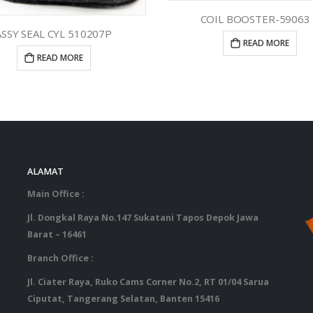
COIL BOOSTER-59063 
ASSY SEAL CYL 510207P
READ MORE
READ MORE
ALAMAT
‎ ‎ ‎ ‎ ‎ ‎ 
Main Office :
Jl. Dongkal Raya No.147 Sukatani Tapos Depok Jawa
Barat – 16461
Branch Office :
Jl. Ciater Raya, Ruko Cams Corner No.2, RT 01/04 Sarua
Ciputat, Tangerang Selatan, Banten 15416