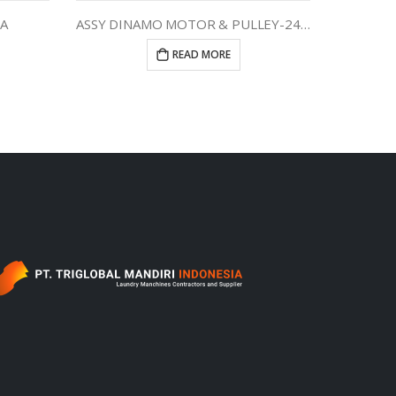
A
ASSY DINAMO MOTOR & PULLEY-240/50 505843P
READ MORE
‎ ‎ ‎ ‎ ‎ ‎ ‎ ‎ ‎ ‎ ‎ ‎ ‎ ‎ ‎ ‎ ‎ ‎ ‎ ‎ ‎ ‎ ‎ ‎ ‎ ‎ ‎ ‎ ‎ ‎ ‎ ‎ ‎ ‎ ‎ ‎ ‎ ‎ ‎ ‎ ‎ ‎ ‎ ‎ ‎ ‎ ‎ ‎ ‎ ‎ ‎ ‎ ‎ ‎ ‎ ‎ ‎ ‎‎ ‎ ‎ ‎ ‎ ‎ ‎ ‎ ‎ ‎ ‎ ‎ ‎ ‎ ‎ ‎ ‎ ‎ ‎ ‎ ‎ ‎ ‎ ‎ ‎ ‎ ‎ ‎ ‎ ‎ ‎ ‎ ‎ ‎ ‎ ‎ ‎ ‎ ‎ ‎ ‎ ‎ ‎ ‎ ‎ ‎ ‎ ‎ ‎ ‎ ‎