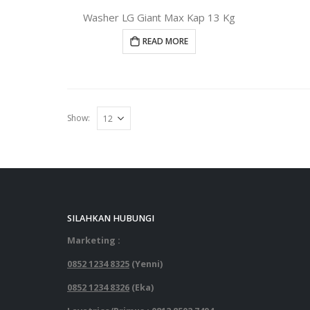
Washer LG Giant Max Kap 13 Kg
READ MORE
Show:
SILAHKAN HUBUNGI
Marketing :
0852 1234 8325
(Yenni)
0852 1234 8326
(Eka)