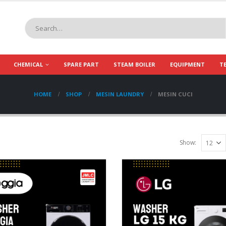
CHEMICAL
SPARE PART
STEAM BOILER
EQUIPMENT
T
HOME
SHOP
MESIN LAUNDRY
MESIN CUCI
Show: