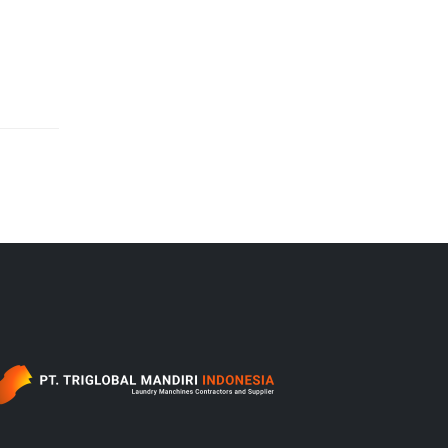
‎ ‎ ‎ ‎ ‎ ‎ ‎ ‎ ‎ ‎ ‎ ‎ ‎ ‎ ‎ ‎ ‎ ‎ ‎ ‎ ‎ ‎ ‎ ‎ ‎ ‎ ‎ ‎ ‎ ‎ ‎ ‎ ‎ ‎ ‎ ‎ ‎ ‎ ‎ ‎ ‎ ‎ ‎ ‎ ‎ ‎ ‎ ‎ ‎ ‎ ‎ ‎ ‎ ‎ ‎ ‎ ‎ ‎‎ ‎ ‎ ‎ ‎ ‎ ‎ ‎ ‎ ‎ ‎ ‎ ‎ ‎ ‎ ‎ ‎ ‎ ‎ ‎ ‎ ‎ ‎ ‎ ‎ ‎ ‎ ‎ ‎ ‎ ‎ ‎ ‎ ‎ ‎ ‎ ‎ ‎ ‎ ‎ ‎ ‎ ‎ ‎ ‎ ‎ ‎ ‎ ‎ ‎ ‎