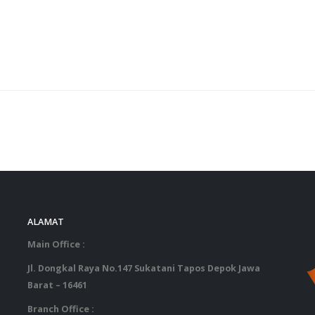
ALAMAT
‎ ‎ ‎ ‎ ‎ ‎ 
Main Office :
Jl. Dongkal Raya No.147 Sukatani Tapos Depok Jawa
Barat – 16461
Branch Office :