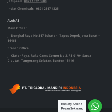
Jetspeed :
0823 1822 5680
Invizt Chemicals :
0821 2347 4325
ALAMAT
Main Office :
Jl. Dongkal Raya No.147 Sukatani Tapos Depok Jawa Barat –
16461
Branch Office :
Jl. Ciater Raya, Ruko Cams Corner No.2, RT 01/04 Sarua
Ciputat, Tangerang Selatan, Banten 15416
‎ ‎ ‎ ‎ ‎ ‎ ‎ ‎ ‎ ‎ ‎ ‎ ‎ ‎ ‎ ‎ ‎ ‎ ‎ ‎ ‎ ‎ ‎ ‎ ‎ ‎ ‎ ‎ ‎ ‎ ‎ ‎ ‎ ‎ ‎ ‎ ‎ ‎ ‎ ‎ ‎ ‎ ‎ ‎ ‎ ‎ ‎ ‎ ‎ ‎ ‎ ‎ ‎ ‎ ‎ ‎ ‎ ‎ ‎ ‎ ‎ ‎ ‎ ‎‎ ‎ ‎ ‎ ‎ ‎ ‎ ‎ ‎ ‎ ‎ ‎ ‎ ‎ ‎ ‎ ‎ ‎ ‎ ‎ ‎ ‎ ‎ ‎ ‎ ‎ ‎ ‎ ‎ ‎ ‎ ‎ ‎ ‎ ‎ ‎ ‎ ‎ ‎ ‎ ‎ ‎ ‎ ‎ ‎ ‎ ‎ ‎ ‎ ‎ ‎
Hubungi Sales !
Pesan Sekarang