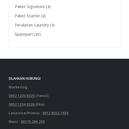
Paket Signature
(3)
Paket Starter
(2)
Peralatan Laundry
(7)
Sparepart
(31)
SILAHKAN HUBUNGI
Marketing :
0852 1234 8325
(Yenni)
0852 1234 8326
(Eka)
Lavatrice/Primus :
0812 8502 7494
Wasc :
08175 209 209