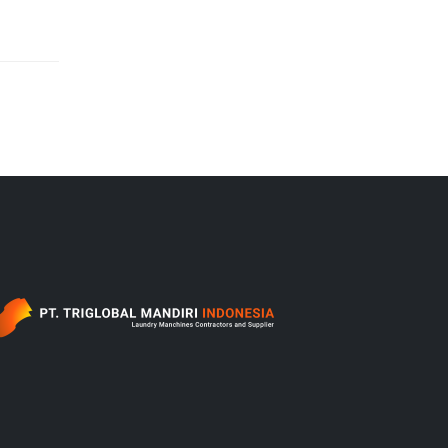
‎ ‎ ‎ ‎ ‎ ‎ ‎ ‎ ‎ ‎ ‎ ‎ ‎ ‎ ‎ ‎ ‎ ‎ ‎ ‎ ‎ ‎ ‎ ‎ ‎ ‎ ‎ ‎ ‎ ‎ ‎ ‎ ‎ ‎ ‎ ‎ ‎ ‎ ‎ ‎ ‎ ‎ ‎ ‎ ‎ ‎ ‎ ‎ ‎ ‎ ‎ ‎ ‎ ‎ ‎ ‎ ‎ ‎‎ ‎ ‎ ‎ ‎ ‎ ‎ ‎ ‎ ‎ ‎ ‎ ‎ ‎ ‎ ‎ ‎ ‎ ‎ ‎ ‎ ‎ ‎ ‎ ‎ ‎ ‎ ‎ ‎ ‎ ‎ ‎ ‎ ‎ ‎ ‎ ‎ ‎ ‎ ‎ ‎ ‎ ‎ ‎ ‎ ‎ ‎ ‎ ‎ ‎ ‎