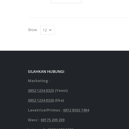
Show:
SILAHKAN HUBUNGI
Marketing :
0852 1234 8325
(Yenni)
0852 1234 8326
(Eka)
Lavatrice/Primus :
0812 8502 7494
Wasc :
08175 209 209