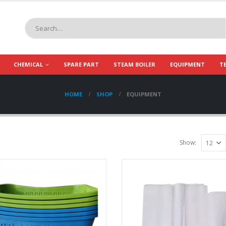
CHEMICAL
SPARE PART
STEAM BOILER
EQUIPMENT
T
HOME
SHOP
EQUIPMENT
Show: