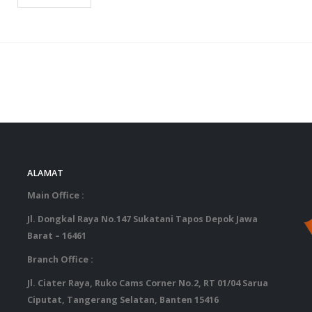
ALAMAT
‎ ‎ ‎ ‎ ‎ ‎ 
Main Office :
Jl. Dongkal Raya No.147 Sukatani Tapos Depok Jawa
Barat – 16461
Branch Office :
Jl. Ciater Raya, Ruko Cams Corner No.2, RT 01/04 Sarua
Ciputat, Tangerang Selatan, Banten 15416