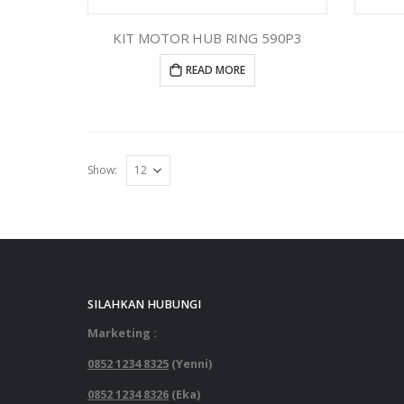
KIT MOTOR HUB RING 590P3
READ MORE
Show:
SILAHKAN HUBUNGI
Marketing :
0852 1234 8325
(Yenni)
0852 1234 8326
(Eka)