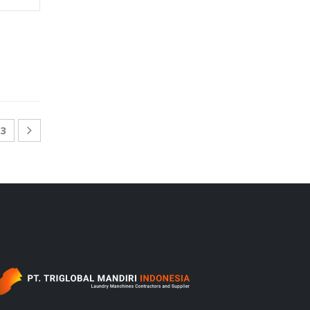
3
‎ ‎ ‎ ‎ ‎ ‎ ‎ ‎ ‎ ‎ ‎ ‎ ‎ ‎ ‎ ‎ ‎ ‎ ‎ ‎ ‎ ‎ ‎ ‎ ‎ ‎ ‎ ‎ ‎ ‎ ‎ ‎ ‎ ‎ ‎ ‎ ‎ ‎ ‎ ‎ ‎ ‎ ‎ ‎ ‎ ‎ ‎ ‎ ‎ ‎ ‎ ‎ ‎ ‎ ‎ ‎ ‎ ‎‎ ‎ ‎ ‎ ‎ ‎ ‎ ‎ ‎ ‎ ‎ ‎ ‎ ‎ ‎ ‎ ‎ ‎ ‎ ‎ ‎ ‎ ‎ ‎ ‎ ‎ ‎ ‎ ‎ ‎ ‎ ‎ ‎ ‎ ‎ ‎ ‎ ‎ ‎ ‎ ‎ ‎ ‎ ‎ ‎ ‎ ‎ ‎ ‎ ‎ ‎