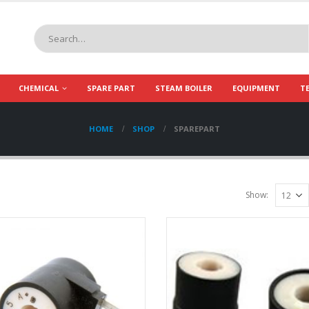
CHEMICAL
SPARE PART
STEAM BOILER
EQUIPMENT
T
HOME
SHOP
SPAREPART
Show: