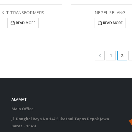
KIT TRANSFORMERS
NEPEL SELANG
READ MORE
READ MORE
1
2
ALAMAT
‎ ‎ ‎ ‎ ‎ ‎ 
Main Office :
Jl. Dongkal Raya No.147 Sukatani Tapos Depok Jawa
Barat – 16461