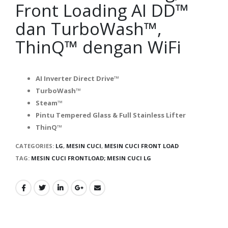
Front Loading AI DD™
dan TurboWash™,
ThinQ™ dengan WiFi
AI Inverter Direct Drive™
TurboWash™
Steam™
Pintu Tempered Glass & Full Stainless Lifter
ThinQ™
CATEGORIES:
LG
,
MESIN CUCI
,
MESIN CUCI FRONT LOAD
TAG:
MESIN CUCI FRONTLOAD; MESIN CUCI LG