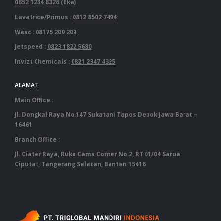
0852 1234 8326
(Eka)
Lavatrice/Primus :
0812 8502 7494
Wasc :
08175 209 209
Jetspeed :
0823 1822 5680
Invizt Chemicals :
0821 2347 4325
ALAMAT
Main Office :
Jl. Dongkal Raya No.147 Sukatani Tapos Depok Jawa Barat –
16461
Branch Office :
Jl. Ciater Raya, Ruko Cams Corner No.2, RT 01/04 Sarua
Ciputat, Tangerang Selatan, Banten 15416
‎ ‎ ‎ ‎ ‎ ‎ ‎ ‎ ‎ ‎ ‎ ‎ ‎ ‎ ‎ ‎ ‎ ‎ ‎ ‎ ‎ ‎ ‎ ‎ ‎ ‎ ‎ ‎ ‎ ‎ ‎ ‎ ‎ ‎ ‎ ‎ ‎ ‎ ‎ ‎ ‎ ‎ ‎ ‎ ‎ ‎ ‎ ‎ ‎ ‎ ‎ ‎ ‎ ‎ ‎ ‎ ‎ ‎ ‎ ‎ ‎ ‎ ‎ ‎‎ ‎ ‎ ‎ ‎ ‎ ‎ ‎ ‎ ‎ ‎ ‎ ‎ ‎ ‎ ‎ ‎ ‎ ‎ ‎ ‎ ‎ ‎ ‎ ‎ ‎ ‎ ‎ ‎ ‎ ‎ ‎ ‎ ‎ ‎ ‎ ‎ ‎ ‎ ‎ ‎ ‎ ‎ ‎ ‎ ‎ ‎ ‎ ‎ ‎ ‎