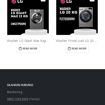
Washer LG Giant Max Kap 13 Kg
Washer FrontLoad LG 20 Kg F2720SVRV
READ MORE
READ MORE
SILAHKAN HUBUNGI
Marketing :
0852 1234 8325
(Yenni)