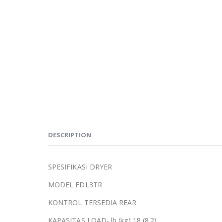
DESCRIPTION
SPESIFIKASI DRYER
MODEL FDL3TR
KONTROL TERSEDIA REAR
KAPASITAS LOAD- lb (kg) 18 (8.2)