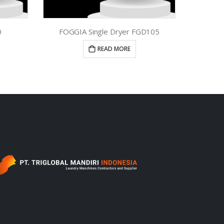
0
FOGGIA Single Dryer FGD105
READ MORE
‎ ‎ ‎ ‎ ‎ ‎ ‎ ‎ ‎ ‎ ‎ ‎ ‎ ‎ ‎ ‎ ‎ ‎ ‎ ‎ ‎ ‎ ‎ ‎ ‎ ‎ ‎ ‎ ‎ ‎ ‎ ‎ ‎ ‎ ‎ ‎ ‎ ‎ ‎ ‎ ‎ ‎ ‎ ‎ ‎ ‎ ‎ ‎ ‎ ‎ ‎ ‎ ‎ ‎ ‎ ‎ ‎ ‎‎ ‎ ‎ ‎ ‎ ‎ ‎ ‎ ‎ ‎ ‎ ‎ ‎ ‎ ‎ ‎ ‎ ‎ ‎ ‎ ‎ ‎ ‎ ‎ ‎ ‎ ‎ ‎ ‎ ‎ ‎ ‎ ‎ ‎ ‎ ‎ ‎ ‎ ‎ ‎ ‎ ‎ ‎ ‎ ‎ ‎ ‎ ‎ ‎ ‎ ‎