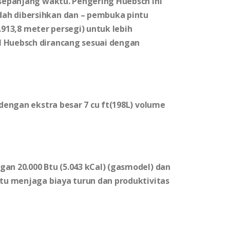
 sepanjang waktu. Pengering Huebsch ini
ah dibersihkan dan – pembuka pintu
1.913,8 meter persegi) untuk lebih
 Huebsch dirancang sesuai dengan
 dengan ekstra besar 7 cu ft(198L) volume
an 20.000 Btu (5.043 kCal) (gasmodel) dan
ntu menjaga biaya turun dan produktivitas