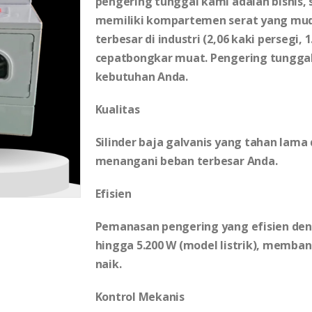
pengering tunggal kami adalah bisnis,
memiliki kompartemen serat yang mud
terbesar di industri (2,06 kaki persegi, 
cepatbongkar muat. Pengering tunggal
kebutuhan Anda.
Kualitas
Silinder baja galvanis yang tahan lama
menangani beban terbesar Anda.
Efisien
Pemanasan pengering yang efisien deng
hingga 5.200 W (model listrik), memba
naik.
Kontrol Mekanis