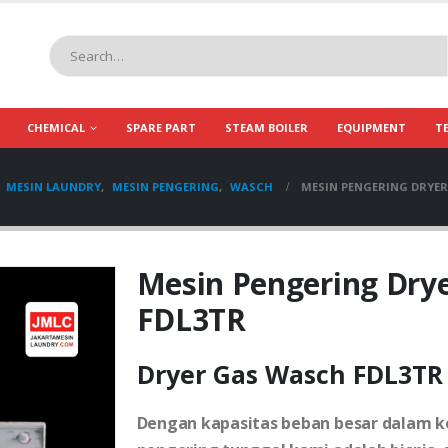
CHEMICAL
SPARE PART
STEAM BOILER
EQUIPMENT
T
MESIN LAUNDRY
,
MESIN PENGERING
,
WASCH
MESIN PENGERING DRYER
Mesin Pengering Dry
FDL3TR
Dryer Gas Wasch FDL3TR
Dengan kapasitas beban besar dalam k