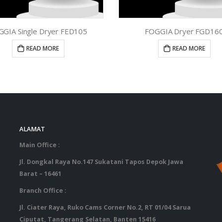
GIA Single Dryer FED105
FOGGIA Dryer FGD16
READ MORE
READ MORE
ALAMAT
‎ ‎ ‎ ‎ ‎ ‎ 
Main Office :
Jl. Dongkal Raya No.147 Sukatani Tapos Depok Jawa
Barat – 16461
Branch Office :
Jl. Ciater Raya, Ruko Cams Corner No.2, RT 01/04 Sarua
Ciputat, Tangerang Selatan, Banten 15416