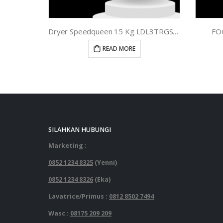
Dryer Speedqueen 15 Kg LDL3TRGS301NW22
FOG
READ MORE
SILAHKAN HUBUNGI
Marketing :
0852 1234 8325
(Yenni)
0852 1234 8326
(Eka)
Lavatrice/Primus :
0812 8502 7494
Wasc :
08175 209 209