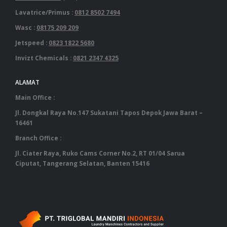
Lavatrice/Primus :
0812 8502 7494
Wasc :
08175 209 209
Jetspeed :
0823 1822 5680
Invizt Chemicals :
0821 2347 4325
ALAMAT
Main Office :
Jl. Dongkal Raya No.147 Sukatani Tapos Depok Jawa Barat –
16461
Branch Office :
Jl. Ciater Raya, Ruko Cams Corner No.2, RT 01/04 Sarua
Ciputat, Tangerang Selatan, Banten 15416
‎ ‎ ‎ ‎ ‎ ‎ ‎ ‎ ‎ ‎ ‎ ‎ ‎ ‎ ‎ ‎ ‎ ‎ ‎ ‎ ‎ ‎ ‎ ‎ ‎ ‎ ‎ ‎ ‎ ‎ ‎ ‎ ‎ ‎ ‎ ‎ ‎ ‎ ‎ ‎ ‎ ‎ ‎ ‎ ‎ ‎ ‎ ‎ ‎ ‎ ‎ ‎ ‎ ‎ ‎ ‎ ‎ ‎ ‎ ‎ ‎ ‎ ‎ ‎‎ ‎ ‎ ‎ ‎ ‎ ‎ ‎ ‎ ‎ ‎ ‎ ‎ ‎ ‎ ‎ ‎ ‎ ‎ ‎ ‎ ‎ ‎ ‎ ‎ ‎ ‎ ‎ ‎ ‎ ‎ ‎ ‎ ‎ ‎ ‎ ‎ ‎ ‎ ‎ ‎ ‎ ‎ ‎ ‎ ‎ ‎ ‎ ‎ ‎ ‎