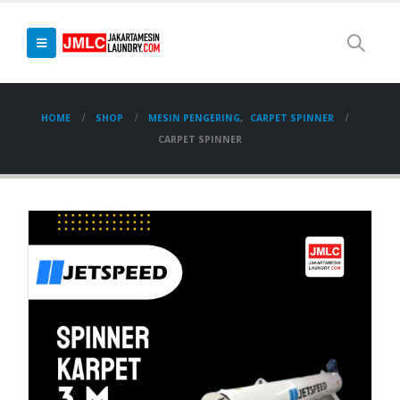
HOME
SHOP
MESIN PENGERING
,
CARPET SPINNER
CARPET SPINNER