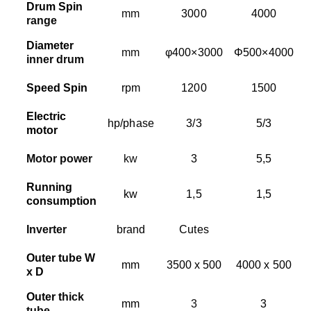
Drum Spin
mm
3000
4000
range
Diameter
mm
φ400×3000
Φ500×4000
inner drum
Speed Spin
rpm
1200
1500
Electric
hp/phase
3/3
5/3
motor
Motor power
kw
3
5,5
Running
kw
1,5
1,5
consumption
Inverter
brand
Cutes
Outer tube W
mm
3500 x 500
4000 x 500
x D
Outer t
hick
mm
3
3
tube