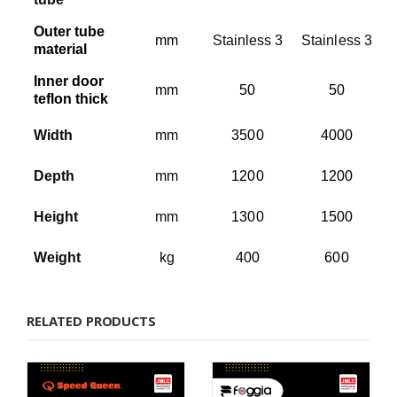
Outer tube
mm
Stainless 3
Stainless 3
material
Inner door
mm
50
50
teflon thick
Width
mm
3500
4000
Depth
mm
1200
1200
Height
mm
1300
1500
Weight
kg
400
600
RELATED PRODUCTS