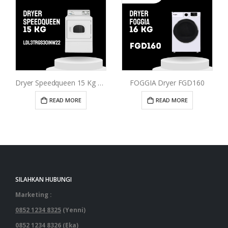
Dryer Speedqueen 15 Kg LDL3TRGS301NW22
FOGGIA Dryer FGD160
READ MORE
READ MORE
SILAHKAN HUBUNGI
Marketing :
0852 1234 8325
(Yenni)
0852 1234 8326
(Eka)