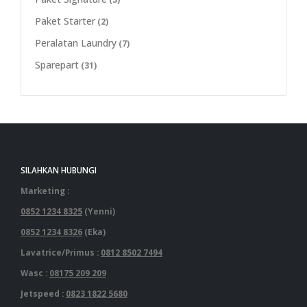
Paket Starter
(2)
Peralatan Laundry
(7)
Sparepart
(31)
SILAHKAN HUBUNGI
Marketing :
0852 1234 8325
(Yenni)
0852 1234 8326
(Eka)
Lavatrice/Primus :
0812 8502 7494
Wasc :
08175 209 209
Jetspeed :
0823 1822 5680