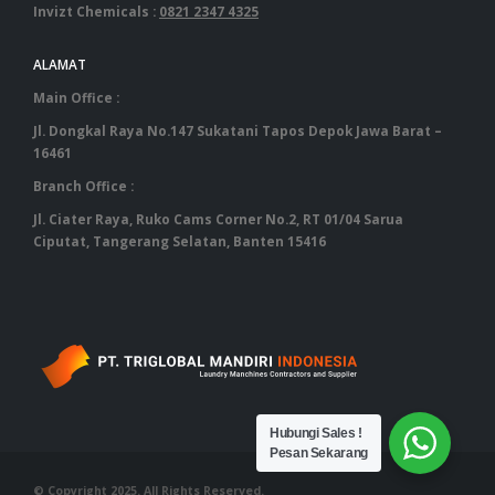
Invizt Chemicals :
0821 2347 4325
ALAMAT
Main Office :
Jl. Dongkal Raya No.147 Sukatani Tapos Depok Jawa Barat –
16461
Branch Office :
Jl. Ciater Raya, Ruko Cams Corner No.2, RT 01/04 Sarua
Ciputat, Tangerang Selatan, Banten 15416
‎ ‎ ‎ ‎ ‎ ‎ ‎ ‎ ‎ ‎ ‎ ‎ ‎ ‎ ‎ ‎ ‎ ‎ ‎ ‎ ‎ ‎ ‎ ‎ ‎ ‎ ‎ ‎ ‎ ‎ ‎ ‎ ‎ ‎ ‎ ‎ ‎ ‎ ‎ ‎ ‎ ‎ ‎ ‎ ‎ ‎ ‎ ‎ ‎ ‎ ‎ ‎ ‎ ‎ ‎ ‎ ‎ ‎ ‎ ‎ ‎ ‎ ‎ ‎‎ ‎ ‎ ‎ ‎ ‎ ‎ ‎ ‎ ‎ ‎ ‎ ‎ ‎ ‎ ‎ ‎ ‎ ‎ ‎ ‎ ‎ ‎ ‎ ‎ ‎ ‎ ‎ ‎ ‎ ‎ ‎ ‎ ‎ ‎ ‎ ‎ ‎ ‎ ‎ ‎ ‎ ‎ ‎ ‎ ‎ ‎ ‎ ‎ ‎ ‎
Hubungi Sales !
Pesan Sekarang
© Copyright 2025. All Rights Reserved.