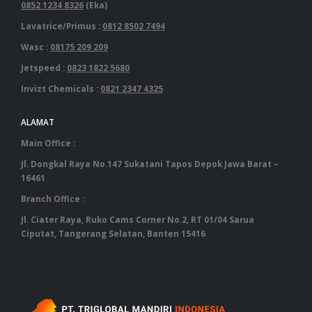
0852 1234 8326
(Eka)
Lavatrice/Primus :
0812 8502 7494
Wasc :
08175 209 209
Jetspeed :
0823 1822 5680
Invizt Chemicals :
0821 2347 4325
ALAMAT
Main Office :
Jl. Dongkal Raya No.147 Sukatani Tapos Depok Jawa Barat –
16461
Branch Office :
Jl. Ciater Raya, Ruko Cams Corner No.2, RT 01/04 Sarua
Ciputat, Tangerang Selatan, Banten 15416
‎ ‎ ‎ ‎ ‎ ‎ ‎ ‎ ‎ ‎ ‎ ‎ ‎ ‎ ‎ ‎ ‎ ‎ ‎ ‎ ‎ ‎ ‎ ‎ ‎ ‎ ‎ ‎ ‎ ‎ ‎ ‎ ‎ ‎ ‎ ‎ ‎ ‎ ‎ ‎ ‎ ‎ ‎ ‎ ‎ ‎ ‎ ‎ ‎ ‎ ‎ ‎ ‎ ‎ ‎ ‎ ‎ ‎ ‎ ‎ ‎ ‎ ‎ ‎‎ ‎ ‎ ‎ ‎ ‎ ‎ ‎ ‎ ‎ ‎ ‎ ‎ ‎ ‎ ‎ ‎ ‎ ‎ ‎ ‎ ‎ ‎ ‎ ‎ ‎ ‎ ‎ ‎ ‎ ‎ ‎ ‎ ‎ ‎ ‎ ‎ ‎ ‎ ‎ ‎ ‎ ‎ ‎ ‎ ‎ ‎ ‎ ‎ ‎ ‎