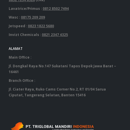
Lavatrice/Primus :
0812 8502 7494
Wasc :
08175 209 209
Jetspeed :
0823 1822 5680
Invizt Chemicals :
0821 2347 4325
ALAMAT
Main Office :
Jl. Dongkal Raya No.147 Sukatani Tapos Depok Jawa Barat –
16461
Branch Office :
Jl. Ciater Raya, Ruko Cams Corner No.2, RT 01/04 Sarua
Ciputat, Tangerang Selatan, Banten 15416
‎ ‎ ‎ ‎ ‎ ‎ ‎ ‎ ‎ ‎ ‎ ‎ ‎ ‎ ‎ ‎ ‎ ‎ ‎ ‎ ‎ ‎ ‎ ‎ ‎ ‎ ‎ ‎ ‎ ‎ ‎ ‎ ‎ ‎ ‎ ‎ ‎ ‎ ‎ ‎ ‎ ‎ ‎ ‎ ‎ ‎ ‎ ‎ ‎ ‎ ‎ ‎ ‎ ‎ ‎ ‎ ‎ ‎ ‎ ‎ ‎ ‎ ‎ ‎‎ ‎ ‎ ‎ ‎ ‎ ‎ ‎ ‎ ‎ ‎ ‎ ‎ ‎ ‎ ‎ ‎ ‎ ‎ ‎ ‎ ‎ ‎ ‎ ‎ ‎ ‎ ‎ ‎ ‎ ‎ ‎ ‎ ‎ ‎ ‎ ‎ ‎ ‎ ‎ ‎ ‎ ‎ ‎ ‎ ‎ ‎ ‎ ‎ ‎ ‎