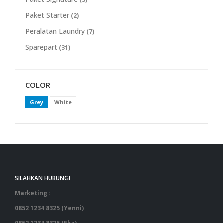
Paket Starter
(2)
Peralatan Laundry
(7)
Sparepart
(31)
COLOR
Grey
White
SILAHKAN HUBUNGI
Marketing :
0852 1234 8325
(Yenni)
0852 1234 8326
(Eka)